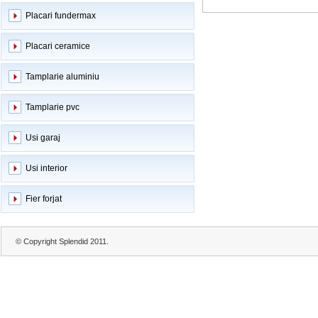
Placari fundermax
Placari ceramice
Tamplarie aluminiu
Tamplarie pvc
Usi garaj
Usi interior
Fier forjat
© Copyright Splendid 2011.